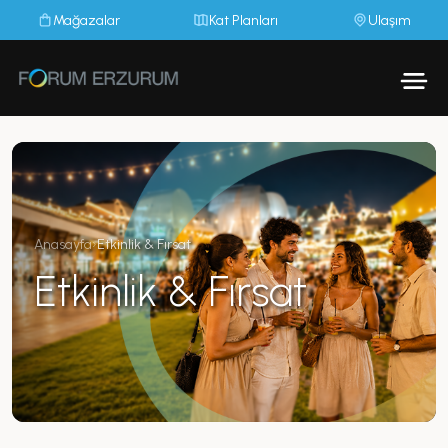
Mağazalar
Kat Planları
Ulaşım
Anasayfa
›
Etkinlik & Fırsat
Etkinlik & Fırsat